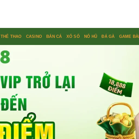
THỂ THAO
CASINO
BẮN CÁ
XỔ SỐ
NỔ HŨ
ĐÁ GÀ
GAME BÀ