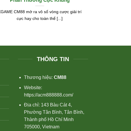
Phần Thưởng Cực Khủng
GAME CM88 mở ra vô số vòng cược giải trí
cực hay cho toàn thể [...]
THÔNG TIN
Thương hiệu:
CM88
Website:
https://acm888888.com/
Địa chỉ: 143 Bàu Cát 4,
Phường Tân Bình, Tân Bình,
Thành phố Hồ Chí Minh
705000, Vietnam