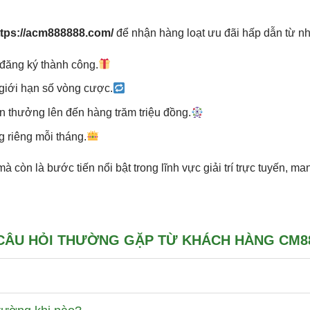
ttps://acm888888.com/
để nhận hàng loạt ưu đãi hấp dẫn từ nh
đăng ký thành công.
giới hạn số vòng cược.
 thưởng lên đến hàng trăm triệu đồng.
 riêng mỗi tháng.
à còn là bước tiến nổi bật trong lĩnh vực giải trí trực tuyến, m
CÂU HỎI THƯỜNG GẶP TỪ KHÁCH HÀNG CM8