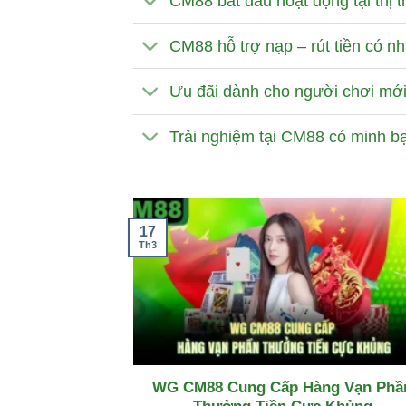
CM88 bắt đầu hoạt động tại thị 
CM88 hỗ trợ nạp – rút tiền có n
Ưu đãi dành cho người chơi mới
Trải nghiệm tại CM88 có minh b
17
Th3
ng Lại Vô Số
WG CM88 Cung Cấp Hàng Vạn Phầ