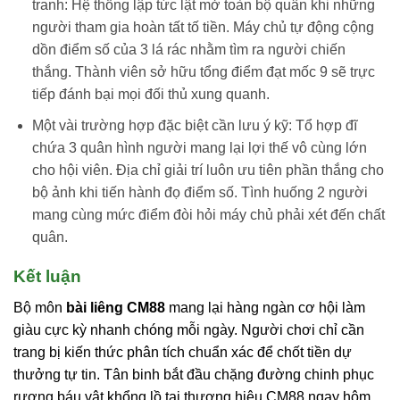
tranh: Hệ thống lập tức lật mở toàn bộ quân khi những
người tham gia hoàn tất tố tiền. Máy chủ tự động cộng
dồn điểm số của 3 lá rác nhằm tìm ra người chiến
thắng. Thành viên sở hữu tổng điểm đạt mốc 9 sẽ trực
tiếp đánh bại mọi đối thủ xung quanh.
Một vài trường hợp đặc biệt cần lưu ý kỹ: Tổ hợp đĩ
chứa 3 quân hình người mang lại lợi thế vô cùng lớn
cho hội viên. Địa chỉ giải trí luôn ưu tiên phần thắng cho
bộ ảnh khi tiến hành đọ điểm số. Tình huống 2 người
mang cùng mức điểm đòi hỏi máy chủ phải xét đến chất
quân.
Kết luận
Bộ môn
bài liêng CM88
mang lại hàng ngàn cơ hội làm
giàu cực kỳ nhanh chóng mỗi ngày. Người chơi chỉ cần
trang bị kiến thức phân tích chuẩn xác để chốt tiền dự
thưởng tự tin. Tân binh bắt đầu chặng đường chinh phục
rương báu vật khổng lồ tại thương hiệu CM88 ngay hôm