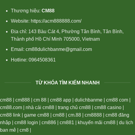
Thương hiệu:
CM88
Website:
https://acm888888.com/
Địa chỉ: 143 Bàu Cát 4, Phường Tân Bình, Tân Bình,
Thành phố Hồ Chí Minh 705000, Vietnam
Email:
cm88dulichbanme@gmail.com
Hotline: 0964508361
TỪ KHÓA TÌM KIẾM NHANH
cm88 | cm888 | cm 88 | cm88 app | dulichbanme |
cm88
com |
cm88.com | nhà cái cm88 | trang chủ cm88 | cm88 casino |
cm88 link | game cm88 | cm88 | cm.88 | cm8888 | cm88 đăng
nhập | cm88 login | cm886 | cm881 | khuyến mãi cm88 | du lịch
ban mê | cm8 |