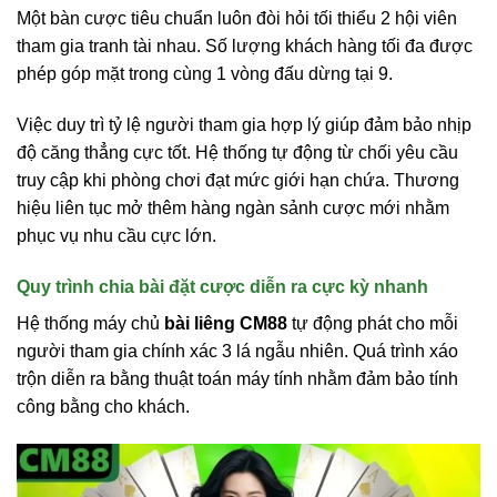
Một bàn cược tiêu chuẩn luôn đòi hỏi tối thiểu 2 hội viên
tham gia tranh tài nhau. Số lượng khách hàng tối đa được
phép góp mặt trong cùng 1 vòng đấu dừng tại 9.
Việc duy trì tỷ lệ người tham gia hợp lý giúp đảm bảo nhịp
độ căng thẳng cực tốt. Hệ thống tự động từ chối yêu cầu
truy cập khi phòng chơi đạt mức giới hạn chứa. Thương
hiệu liên tục mở thêm hàng ngàn sảnh cược mới nhằm
phục vụ nhu cầu cực lớn.
Quy trình chia bài đặt cược diễn ra cực kỳ nhanh
Hệ thống máy chủ
bài liêng CM88
tự động phát cho mỗi
người tham gia chính xác 3 lá ngẫu nhiên. Quá trình xáo
trộn diễn ra bằng thuật toán máy tính nhằm đảm bảo tính
công bằng cho khách.