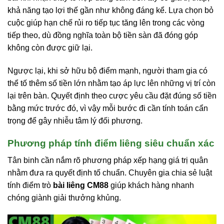
khả năng tạo lợi thế gần như không đáng kể. Lựa chọn bỏ
cuộc giúp hạn chế rủi ro tiếp tục tăng lên trong các vòng
tiếp theo, dù đồng nghĩa toàn bộ tiền sàn đã đóng góp
không còn được giữ lại.
Ngược lại, khi sở hữu bộ điểm mạnh, người tham gia có
thể tố thêm số tiền lớn nhằm tạo áp lực lên những vị trí còn
lại trên bàn. Quyết định theo cược yêu cầu đặt đúng số tiền
bằng mức trước đó, vì vậy mỗi bước đi cần tính toán cẩn
trọng để gây nhiễu tâm lý đối phương.
Phương pháp tính điểm liêng siêu chuẩn xác
Tân binh cần nắm rõ phương pháp xếp hạng giá trị quân
nhằm đưa ra quyết định tố chuẩn. Chuyên gia chia sẻ luật
tính điểm trò
bài liêng CM88
giúp khách hàng nhanh
chóng giành giải thưởng khủng.